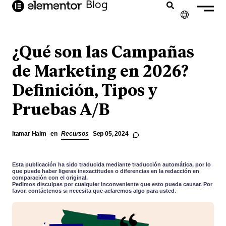
Blog
contenido
✕
ENGLISH
¿Qué son las Campañas
FRANÇAIS
de Marketing en 2026?
Definición, Tipos y
NEDERLANDS
Pruebas A/B
DEUTSCH
PORTUGUÊS
Itamar Haim
en
Recursos
Sep 05, 2024
ITALIANO
Esta publicación ha sido traducida mediante traducción automática, por lo
que puede haber ligeras inexactitudes o diferencias en la redacción en
comparación con el original.
Pedimos disculpas por cualquier inconveniente que esto pueda causar. Por
favor, contáctenos si necesita que aclaremos algo para usted.