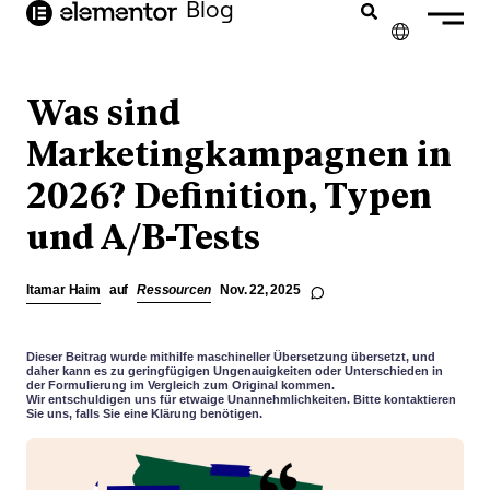
Inhalt
Blog
springen
✕
ENGLISH
Was sind
FRANÇAIS
Marketingkampagnen in
2026? Definition, Typen
NEDERLANDS
und A/B-Tests
PORTUGUÊS
ESPAÑOL
Itamar Haim
auf
Ressourcen
Nov. 22, 2025
ITALIANO
Dieser Beitrag wurde mithilfe maschineller Übersetzung übersetzt, und
daher kann es zu geringfügigen Ungenauigkeiten oder Unterschieden in
der Formulierung im Vergleich zum Original kommen.
Wir entschuldigen uns für etwaige Unannehmlichkeiten. Bitte kontaktieren
Sie uns, falls Sie eine Klärung benötigen.