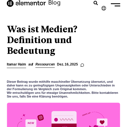
Inhalt
Blog
springen
✕
ENGLISH
Was ist Medien?
FRANÇAIS
Definition und
Bedeutung
NEDERLANDS
PORTUGUÊS
Itamar Haim
auf
Ressourcen
Dez. 16, 2025
ESPAÑOL
ITALIANO
Dieser Beitrag wurde mithilfe maschineller Übersetzung übersetzt, und
daher kann es zu geringfügigen Ungenauigkeiten oder Unterschieden in
der Formulierung im Vergleich zum Original kommen.
Wir entschuldigen uns für etwaige Unannehmlichkeiten. Bitte kontaktieren
Sie uns, falls Sie eine Klärung benötigen.