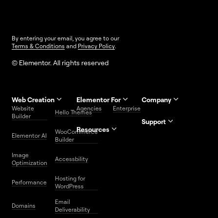
By entering your email, you agree to our
Terms & Conditions
and
Privacy Policy
.
© Elementor. All rights reserved
Web Creation
Elementor For
Company
Website
Agencies
Enterprise
Contact
Hello Themes
About Us
Builder
Us
Support
Resources
Help
Priority
WooCommerce
Careers
FAQs
Elementor AI
Blog
Roadmap
Center
Support
Builder
Affiliate
Trust
Developers
Services
Image
Program
Center
Glossary
Accessbility
Website
Optimization
Legal
Media
Free
Hosting for
Center
WordPress
Performance
Elementor
WordPress
Download
Download
Email
Domains
Utilities
Prompt
Deliverability
Center
Library