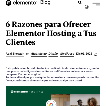
Blog
contenido
✕
ENGLISH
6 Razones para Ofrecer
FRANÇAIS
Elementor Hosting a Tus
Clientes
NEDERLANDS
DEUTSCH
Asaf Shevach
en
Alojamiento
Diseño
WordPress
Dic 01, 2025
PORTUGUÊS
ITALIANO
Esta publicación ha sido traducida mediante traducción automática, por lo
que puede haber ligeras inexactitudes o diferencias en la redacción en
comparación con el original.
Pedimos disculpas por cualquier inconveniente que esto pueda causar. Por
favor, contáctenos si necesita que aclaremos algo para usted.