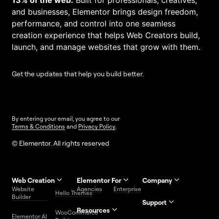
and businesses, Elementor brings design freedom,
performance, and control into one seamless
creation experience that helps Web Creators build,
launch, and manage websites that grow with them.
Get the updates that help you build better.
By entering your email, you agree to our
Terms & Conditions
and
Privacy Policy
.
© Elementor. All rights reserved
Web Creation
Elementor For
Company
Website
Agencies
Enterprise
Contact
Hello Themes
About Us
Builder
Us
Support
Resources
Help
Priority
WooCommerce
Careers
FAQs
Elementor AI
Blog
Roadmap
Center
Support