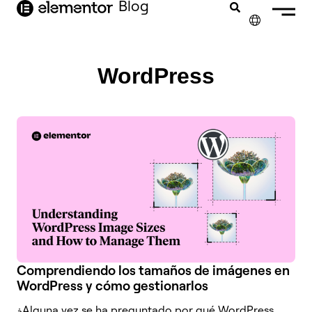
Blog
contenido
✕
ENGLISH
WordPress
FRANÇAIS
NEDERLANDS
DEUTSCH
PORTUGUÊS
ITALIANO
Comprendiendo los tamaños de imágenes en
WordPress y cómo gestionarlos
¿Alguna vez se ha preguntado por qué WordPress