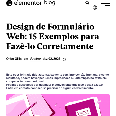
o
blog
conteúdo
✕
ENGLISH
Design de Formulário
FRANÇAIS
Web: 15 Exemplos para
Fazê-lo Corretamente
NEDERLANDS
DEUTSCH
Orlee Gillis
em
Projeto
dez 02, 2025
ESPAÑOL
ITALIANO
Este post foi traduzido automaticamente sem intervenção humana, e como
resultado, podem haver pequenas imprecisões ou diferenças no texto em
comparação com o original.
Pedimos desculpas por qualquer inconveniente que isso possa causar.
Entre em contato conosco se precisar de algum esclarecimento.