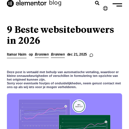
blog
de
inhoud
✕
ENGLISH
9 Beste websitebouwers
FRANÇAIS
in 2026
DEUTSCH
Itamar Haim
op
Bronnen
Bronnen
dec 21, 2025
PORTUGUÊS
ESPAÑOL
Deze post is vertaald met behulp van automatische vertaling, waardoor er
kleine onnauwkeurigheden of verschillen in formulering ten opzichte van
het origineel kunnen zijn.
ITALIANO
Sorry voor eventuele foutjes of onduidelijkheden, neem gerust contact met
ons op als wij iets voor je mogen verhelderen.