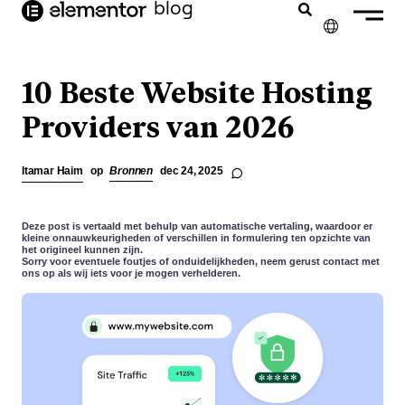
blog
de
inhoud
✕
ENGLISH
10 Beste Website Hosting
FRANÇAIS
Providers van 2026
DEUTSCH
Itamar Haim
op
Bronnen
dec 24, 2025
PORTUGUÊS
ESPAÑOL
Deze post is vertaald met behulp van automatische vertaling, waardoor er
kleine onnauwkeurigheden of verschillen in formulering ten opzichte van
het origineel kunnen zijn.
ITALIANO
Sorry voor eventuele foutjes of onduidelijkheden, neem gerust contact met
ons op als wij iets voor je mogen verhelderen.