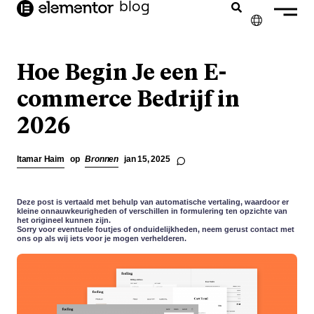
blog
de
inhoud
✕
ENGLISH
Hoe Begin Je een E-
FRANÇAIS
commerce Bedrijf in
2026
DEUTSCH
PORTUGUÊS
Itamar Haim
op
Bronnen
jan 15, 2025
ESPAÑOL
ITALIANO
Deze post is vertaald met behulp van automatische vertaling, waardoor er
kleine onnauwkeurigheden of verschillen in formulering ten opzichte van
het origineel kunnen zijn.
Sorry voor eventuele foutjes of onduidelijkheden, neem gerust contact met
ons op als wij iets voor je mogen verhelderen.