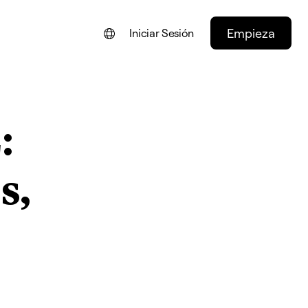
Empieza
Iniciar Sesión
ENGLISH
FRANÇAIS
:
NEDERLANDS
DEUTSCH
s,
PORTUGUÊS
ITALIANO