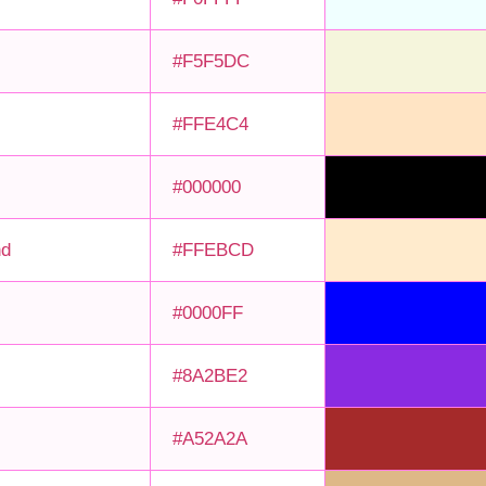
#F5F5DC
#FFE4C4
#000000
nd
#FFEBCD
#0000FF
#8A2BE2
#A52A2A