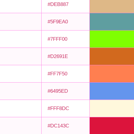
#DEB887
#5F9EA0
#7FFF00
#D2691E
#FF7F50
#6495ED
#FFF8DC
#DC143C