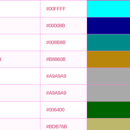
#00FFFF
#00008B
#008B8B
d
#B8860B
#A9A9A9
#A9A9A9
#006400
#BDB76B