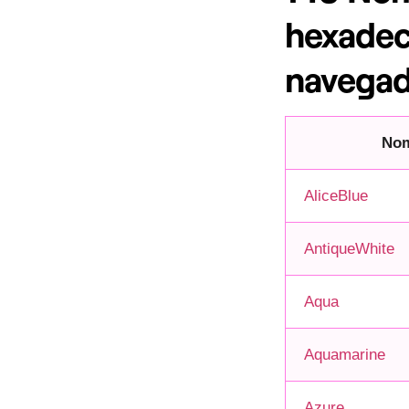
hexadec
navegad
No
AliceBlue
AntiqueWhite
Aqua
Aquamarine
Azure