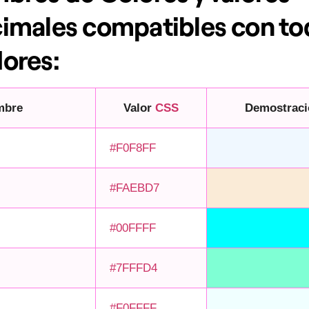
imales compatibles con to
ores:
mbre
Valor
CSS
Demostraci
#F0F8FF
#FAEBD7
#00FFFF
#7FFFD4
#F0FFFF