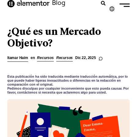
Blog
contenido
✕
ENGLISH
¿Qué es un Mercado
FRANÇAIS
Objetivo?
NEDERLANDS
Itamar Haim
en
Recursos
Recursos
Dic 22, 2025
DEUTSCH
PORTUGUÊS
Esta publicación ha sido traducida mediante traducción automática, por lo
que puede haber ligeras inexactitudes o diferencias en la redacción en
comparación con el original.
ITALIANO
Pedimos disculpas por cualquier inconveniente que esto pueda causar. Por
favor, contáctenos si necesita que aclaremos algo para usted.