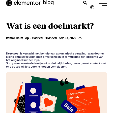
blog
de
inhoud
✕
ENGLISH
Wat is een doelmarkt?
FRANÇAIS
Itamar Haim
op
Bronnen
Bronnen
nov 23, 2025
DEUTSCH
PORTUGUÊS
Deze post is vertaald met behulp van automatische vertaling, waardoor er
kleine onnauwkeurigheden of verschillen in formulering ten opzichte van
het origineel kunnen zijn.
ESPAÑOL
Sorry voor eventuele foutjes of onduidelijkheden, neem gerust contact met
ons op als wij iets voor je mogen verhelderen.
ITALIANO