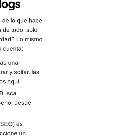
logs
 de lo que hace
 de todo, solo
verdad? Lo mismo
n cuenta:
rás una
ar y soltar, las
os aquí.
. Busca
seño, desde
(SEO) es
eccione un