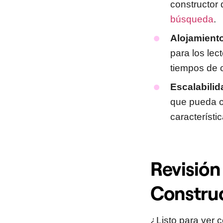
constructor 
búsqueda
.
Alojamient
para los lec
tiempos de 
Escalabilid
que pueda cr
característi
Revisión
Construc
¿Listo para ver 