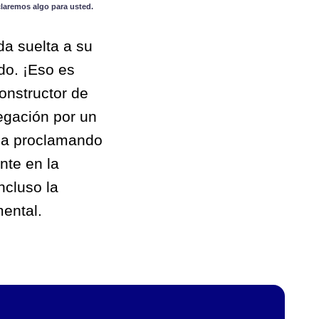
claremos algo para usted.
da suelta a su
ndo. ¡Eso es
onstructor de
egación por un
una proclamando
nte en la
ncluso la
mental.