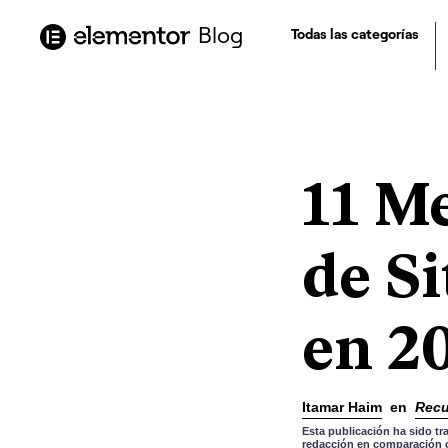
contenido
Blog
Todas las categorías
11 M
de S
en 2
Itamar Haim
en
Recu
Esta publicación ha sido tr
redacción en comparación co