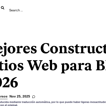
ejores Construc
itios Web para B
026
rsos
Nov 25, 2025
aducida mediante traducción automática, por lo que puede haber ligeras inexactitudes
n el original.