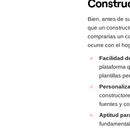
Construc
Bien, antes de s
que un construct
comprarías un co
ocurre con el hog
Facilidad d
plataforma qu
plantillas p
Personaliza
constructor
fuentes y co
Aptitud pa
fundamental