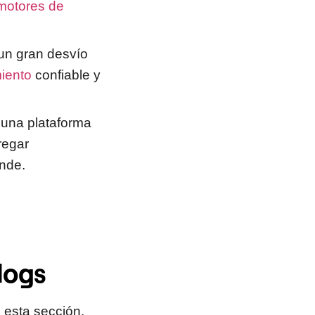
motores de
un gran desvío
iento
confiable y
una plataforma
regar
ande.
logs
 esta sección,