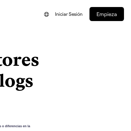
Empieza
Iniciar Sesión
ENGLISH
FRANÇAIS
tores
NEDERLANDS
DEUTSCH
logs
PORTUGUÊS
ITALIANO
 o diferencias en la