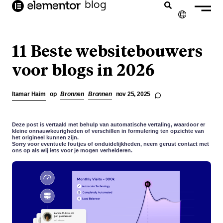
blog
de
inhoud
✕
ENGLISH
11 Beste websitebouwers
FRANÇAIS
voor blogs in 2026
DEUTSCH
Itamar Haim
op
Bronnen
Bronnen
nov 25, 2025
PORTUGUÊS
ESPAÑOL
Deze post is vertaald met behulp van automatische vertaling, waardoor er
kleine onnauwkeurigheden of verschillen in formulering ten opzichte van
het origineel kunnen zijn.
ITALIANO
Sorry voor eventuele foutjes of onduidelijkheden, neem gerust contact met
ons op als wij iets voor je mogen verhelderen.