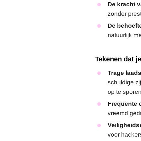
De kracht v
zonder pres
De behoefte
natuurlijk m
Tekenen dat je
Trage laads
schuldige zi
op te sporen
Frequente c
vreemd gedra
Veiligheidsr
voor hacker