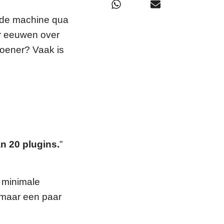
iede machine qua
 er eeuwen over
doener? Vaak is
an 20 plugins.
”
 minimale
r maar een paar