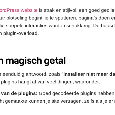
rdPress website
is strak en stijlvol, een goed geol
Maar plotseling begint ‘ie te sputteren, pagina’s doen
die soepele interacties worden schokkerig. De boos
n plugin-overload.
en magisch getal
n eenduidig antwoord, zoals “
installeer niet meer d
l plugins hangt af van veel dingen, waaronder:
t van de plugins:
Goed gecodeerde plugins hebben
ht gemaakte kunnen je site vertragen, zelfs als je e