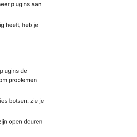
meer plugins aan
g heeft, heb je
 plugins de
d om problemen
es botsen, zie je
zijn open deuren