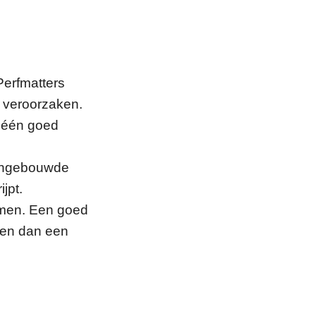
Perfmatters
g veroorzaken.
 één goed
 ingebouwde
jpt.
lemen. Een goed
ren dan een