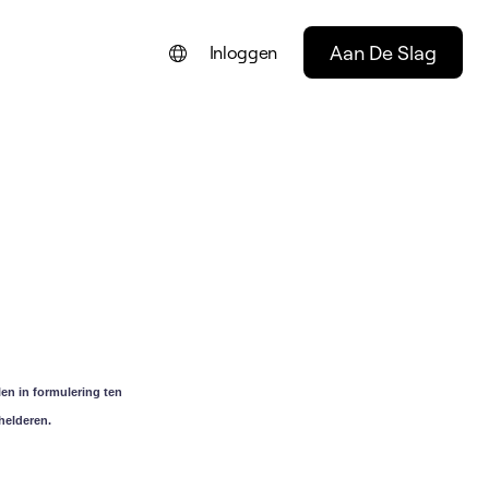
Aan De Slag
Inloggen
ENGLISH
FRANÇAIS
DEUTSCH
PORTUGUÊS
ESPAÑOL
ITALIANO
en in formulering ten
helderen.