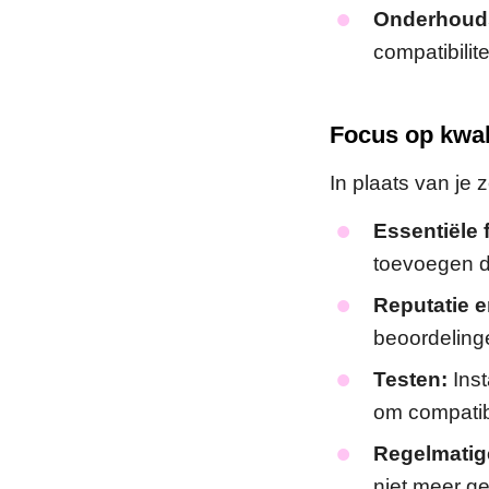
Onderhouds
compatibilite
Focus op kwali
In plaats van je 
Essentiële f
toevoegen di
Reputatie e
beoordeling
Testen:
Inst
om compatibi
Regelmatig
niet meer ge