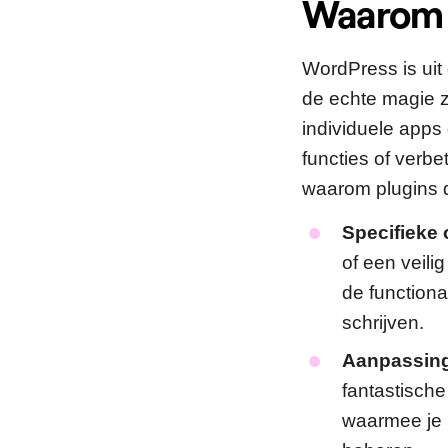
Waarom p
WordPress is ui
de echte magie zi
individuele apps 
functies of verb
waarom plugins d
Specifieke
of een veili
de functiona
schrijven.
Aanpassing
fantastisch
waarmee je 