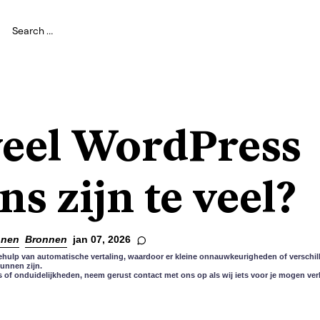
eel WordPress
ns zijn te veel?
nnen
Bronnen
jan 07, 2026
ehulp van automatische vertaling, waardoor er kleine onnauwkeurigheden of verschill
kunnen zijn.
s of onduidelijkheden, neem gerust contact met ons op als wij iets voor je mogen ver