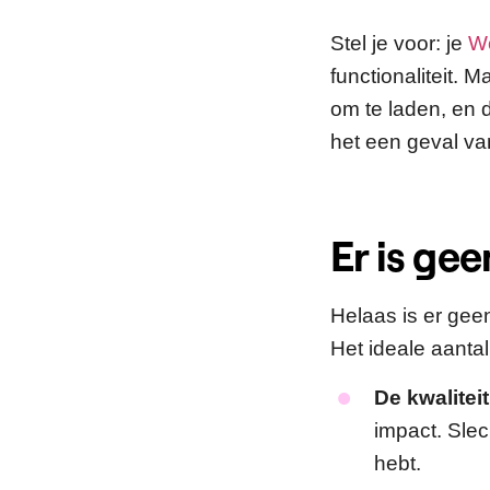
Stel je voor: je
Wo
functionaliteit. 
om te laden, en 
het een geval va
Er is ge
Helaas is er gee
Het ideale aanta
De kwalitei
impact. Slec
hebt.