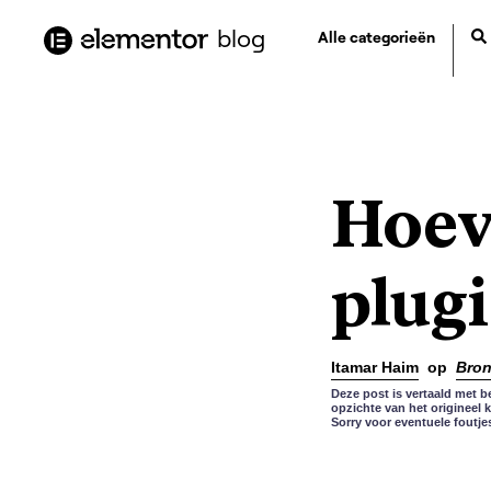
de
blog
Alle categorieën
inhoud
Hoev
plugi
Itamar Haim
op
Bro
Deze post is vertaald met b
opzichte van het origineel 
Sorry voor eventuele foutje