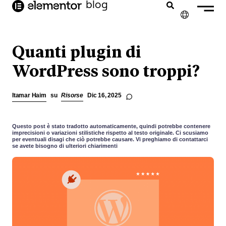
blog
contenuto
✕
ENGLISH
Quanti plugin di
FRANÇAIS
WordPress sono troppi?
NEDERLANDS
Itamar Haim
su
Risorse
Dic 16, 2025
DEUTSCH
PORTUGUÊS
Questo post è stato tradotto automaticamente, quindi potrebbe contenere
imprecisioni o variazioni stilistiche rispetto al testo originale. Ci scusiamo
per eventuali disagi che ciò potrebbe causare. Vi preghiamo di contattarci
ESPAÑOL
se avete bisogno di ulteriori chiarimenti