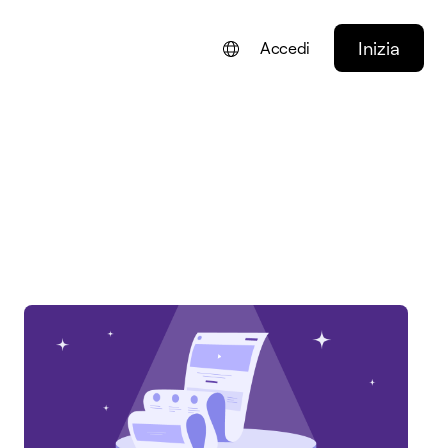
Inizia
Accedi
ENGLISH
FRANÇAIS
NEDERLANDS
DEUTSCH
PORTUGUÊS
ESPAÑOL