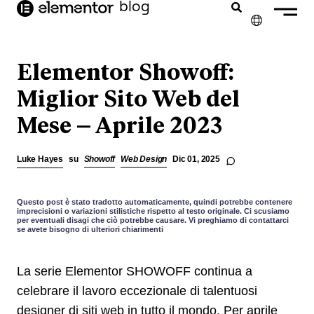
blog
contenuto
✕
ENGLISH
Elementor Showoff:
FRANÇAIS
Miglior Sito Web del
Mese – Aprile 2023
NEDERLANDS
DEUTSCH
Luke Hayes
su
Showoff
Web Design
Dic 01, 2025
PORTUGUÊS
ESPAÑOL
Questo post è stato tradotto automaticamente, quindi potrebbe contenere
imprecisioni o variazioni stilistiche rispetto al testo originale. Ci scusiamo
per eventuali disagi che ciò potrebbe causare. Vi preghiamo di contattarci
se avete bisogno di ulteriori chiarimenti
La serie Elementor SHOWOFF continua a
celebrare il lavoro eccezionale di talentuosi
designer di siti web in tutto il mondo. Per aprile