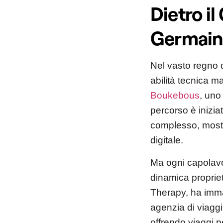
Dietro il
Germain 
Nel vasto regno d
abilità tecnica ma
Boukebous
, uno
percorso è inizi
complesso, mostr
digitale.
Ma ogni capolavor
dinamica propriet
Therapy, ha imma
agenzia di viaggi
offrendo viaggi p