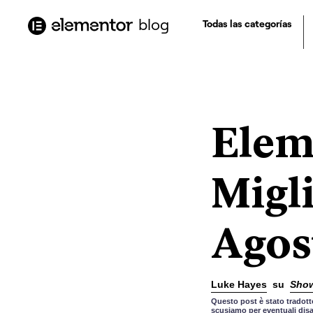
contenuto
blog
Todas las categorías
Elem
Migli
Agos
Luke Hayes
su
Show
Questo post è stato tradotto
scusiamo per eventuali disa