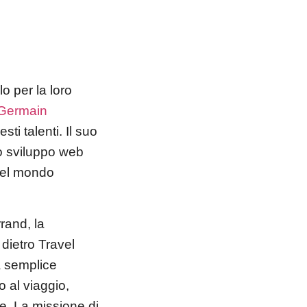
o per la loro
Germain
ti talenti. Il suo
lo sviluppo web
nel mondo
rand, la
 dietro Travel
a semplice
 al viaggio,
e. La missione di