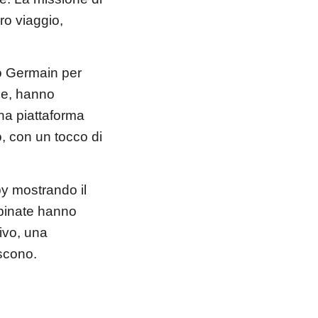
ro viaggio,
to Germain per
one, hanno
una piattaforma
o, con un tocco di
py mostrando il
binate hanno
ivo, una
iscono.