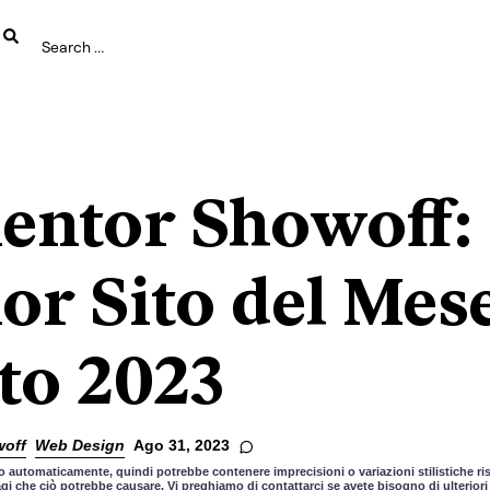
entor Showoff:
or Sito del Mes
to 2023
off
Web Design
Ago 31, 2023
 automaticamente, quindi potrebbe contenere imprecisioni o variazioni stilistiche risp
gi che ciò potrebbe causare. Vi preghiamo di contattarci se avete bisogno di ulteriori