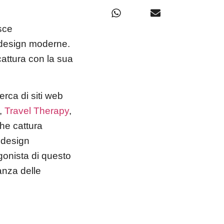
sce
i design moderne.
cattura con la sua
rca di siti web
o,
Travel Therapy
,
he cattura
 design
gonista di questo
anza delle