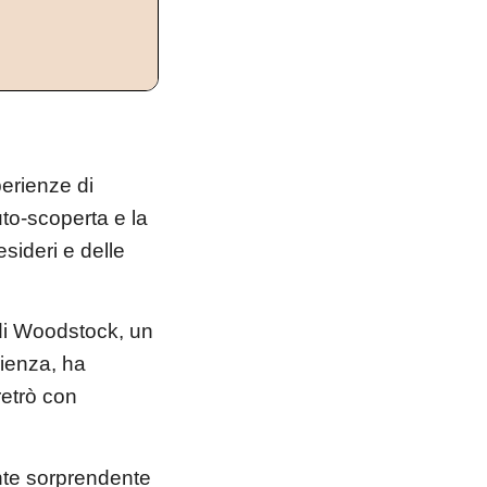
erienze di
uto-scoperta e la
sideri e delle
0 di Woodstock, un
rienza, ha
retrò con
ente sorprendente