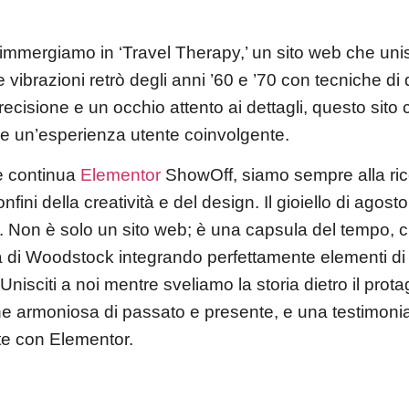
immergiamo in ‘Travel Therapy,’ un sito web che uni
 vibrazioni retrò degli anni ’60 e ’70 con tecniche d
ecisione e un occhio attento ai dettagli, questo sito 
 e un’esperienza utente coinvolgente.
ie continua
Elementor
ShowOff, siamo sempre alla rice
fini della creatività e del design. Il gioiello di agost
o. Non è solo un sito web; è una capsula del tempo, c
ra di Woodstock integrando perfettamente elementi di
isciti a noi mentre sveliamo la storia dietro il prota
e armoniosa di passato e presente, e una testimoni
tate con Elementor.