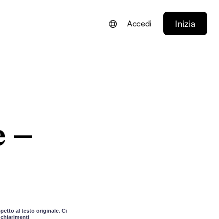
Inizia
Accedi
ENGLISH
FRANÇAIS
NEDERLANDS
DEUTSCH
e –
PORTUGUÊS
ESPAÑOL
etto al testo originale. Ci
 chiarimenti