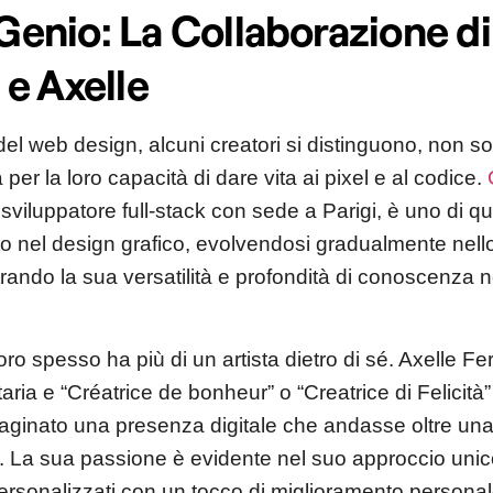
 Genio: La Collaborazione di
e Axelle
el web design, alcuni creatori si distinguono, non sol
 per la loro capacità di dare vita ai pixel e al codice.
 sviluppatore full-stack con sede a Parigi, è uno di ques
ato nel design grafico, evolvendosi gradualmente nel
ando la sua versatilità e profondità di conoscenza 
o spesso ha più di un artista dietro di sé. Axelle Fer
aria e “Créatrice de bonheur” o “Creatrice di Felicità”
ginato una presenza digitale che andasse oltre un
. La sua passione è evidente nel suo approccio unico
ersonalizzati con un tocco di miglioramento personal