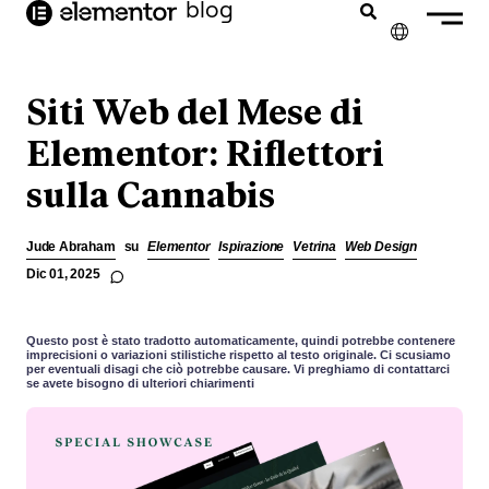
blog
contenuto
✕
ENGLISH
Siti Web del Mese di
FRANÇAIS
Elementor: Riflettori
sulla Cannabis
NEDERLANDS
DEUTSCH
Jude Abraham
su
Elementor
Ispirazione
Vetrina
Web Design
PORTUGUÊS
Dic 01, 2025
ESPAÑOL
Questo post è stato tradotto automaticamente, quindi potrebbe contenere
imprecisioni o variazioni stilistiche rispetto al testo originale. Ci scusiamo
per eventuali disagi che ciò potrebbe causare. Vi preghiamo di contattarci
se avete bisogno di ulteriori chiarimenti