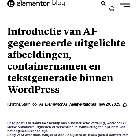
blog
de
inhoud
✕
ENGLISH
Introductie van AI-
FRANÇAIS
gegenereerde uitgelichte
afbeeldingen,
DEUTSCH
containernamen en
PORTUGUÊS
tekstgeneratie binnen
ESPAÑOL
WordPress
ITALIANO
Kristina Starr
op
AI
Elementor AI
Nieuwe functies
nov 29, 2025
Deze post is vertaald met behulp van automatische vertaling, waardoor er
kleine onnauwkeurigheden of verschillen in formulering ten opzichte van
het origineel kunnen zijn.
Sorry voor eventuele foutjes of onduidelijkheden, neem gerust contact met