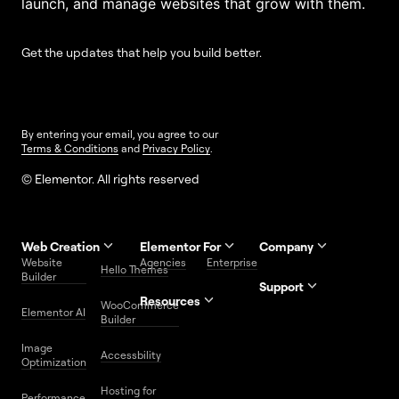
launch, and manage websites that grow with them.
Get the updates that help you build better.
By entering your email, you agree to our
Terms & Conditions
and
Privacy Policy
.
© Elementor. All rights reserved
Web Creation
Elementor For
Company
Website
Agencies
Enterprise
Contact
Hello Themes
About Us
Builder
Us
Support
Resources
Help
Priority
WooCommerce
Careers
FAQs
Elementor AI
Blog
Roadmap
Center
Support
Builder
Affiliate
Trust
Developers
Services
Image
Program
Center
Glossary
Accessbility
Website
Optimization
Legal
Media
Free
Hosting for
Center
WordPress
Performance