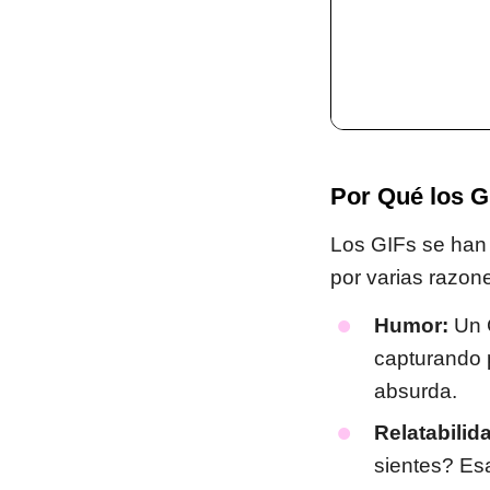
Por Qué los G
Los GIFs se han 
por varias razon
Humor:
Un G
capturando 
absurda.
Relatabilid
sientes? Esa