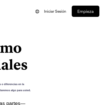
Empieza
Iniciar Sesión
ENGLISH
FRANÇAIS
ómo
NEDERLANDS
DEUTSCH
ales
PORTUGUÊS
ITALIANO
 o diferencias en la
claremos algo para usted.
das partes—