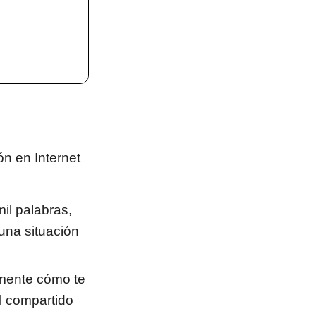
n en Internet
il palabras,
una situación
mente cómo te
al compartido