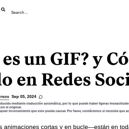
 es un GIF? y C
lo en Redes Soci
rsos
Sep 05, 2024
aducida mediante traducción automática, por lo que puede haber ligeras inexactitudes
n el original.
quier inconveniente que esto pueda causar. Por favor, contáctenos si necesita que a
 animaciones cortas y en bucle—están en to