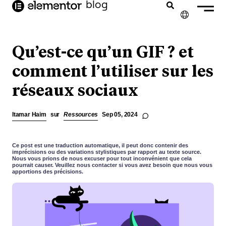
contenu
blog
principal
✕
ENGLISH
Qu’est-ce qu’un GIF ? et
NEDERLANDS
comment l’utiliser sur les
réseaux sociaux
DEUTSCH
PORTUGUÊS
Itamar Haim
sur
Ressources
Sep 05, 2024
ESPAÑOL
ITALIANO
Ce post est une traduction automatique, il peut donc contenir des
imprécisions ou des variations stylistiques par rapport au texte source.
Nous vous prions de nous excuser pour tout inconvénient que cela
pourrait causer. Veuillez nous contacter si vous avez besoin que nous vous
apportions des précisions.