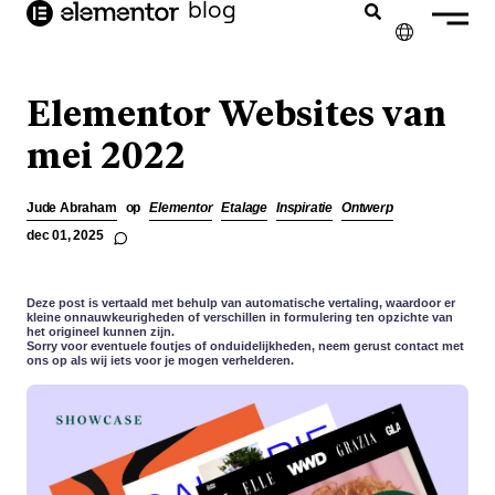
blog
de
inhoud
✕
ENGLISH
Elementor Websites van
FRANÇAIS
mei 2022
DEUTSCH
Jude Abraham
op
Elementor
Etalage
Inspiratie
Ontwerp
PORTUGUÊS
dec 01, 2025
ESPAÑOL
Deze post is vertaald met behulp van automatische vertaling, waardoor er
ITALIANO
kleine onnauwkeurigheden of verschillen in formulering ten opzichte van
het origineel kunnen zijn.
Sorry voor eventuele foutjes of onduidelijkheden, neem gerust contact met
ons op als wij iets voor je mogen verhelderen.