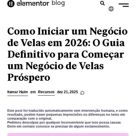
o
blog
conteúdo
✕
ENGLISH
Como Iniciar um Negócio
FRANÇAIS
de Velas em 2026: O Guia
Definitivo para Começar
NEDERLANDS
um Negócio de Velas
DEUTSCH
Próspero
ESPAÑOL
ITALIANO
Itamar Haim
em
Recursos
dez 21, 2025
Este post foi traduzido automaticamente sem intervenção humana, e como
resultado, podem haver pequenas imprecisões ou diferenças no texto em
comparação com o original.
Pedimos desculpas por qualquer inconveniente que isso possa causar.
Entre em contato conosco se precisar de algum esclarecimento.