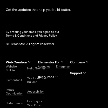
Get the updates that help you build better.
By entering your email, you agree to our
Terms & Conditions
and
Privacy Policy
.
© Elementor. All rights reserved
Web Creation
Elementor For
Company
Website
Agencies
Enterprise
Contact
Hello Themes
About Us
Builder
Us
Support
Resources
Help
Priority
WooCommerce
Careers
FAQs
Elementor AI
Blog
Roadmap
Center
Support
Builder
Affiliate
Trust
Developers
Services
Image
Program
Center
Glossary
Accessbility
Website
Optimization
Legal
Media
Free
Hosting for
Center
WordPress
Performance
Elementor
WordPress
Download