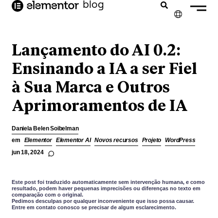
o
blog
conteúdo
✕
ENGLISH
Lançamento do AI 0.2:
FRANÇAIS
Ensinando a IA a ser Fiel
à Sua Marca e Outros
NEDERLANDS
Aprimoramentos de IA
DEUTSCH
ESPAÑOL
Daniela Belen Soibelman
ITALIANO
em
Elementor
Elementor AI
Novos recursos
Projeto
WordPress
jun 18, 2024
Este post foi traduzido automaticamente sem intervenção humana, e como
resultado, podem haver pequenas imprecisões ou diferenças no texto em
comparação com o original.
Pedimos desculpas por qualquer inconveniente que isso possa causar.
Entre em contato conosco se precisar de algum esclarecimento.