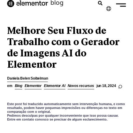
o
blog
conteúdo
✕
ENGLISH
Melhore Seu Fluxo de
FRANÇAIS
Trabalho com o Gerador
de Imagens AI do
NEDERLANDS
Elementor
DEUTSCH
ESPAÑOL
Daniela Belen Soibelman
ITALIANO
em
Blog
Elementor
Elementor AI
Novos recursos
jun 18, 2024
Este post foi traduzido automaticamente sem intervenção humana, e como
resultado, podem haver pequenas imprecisões ou diferenças no texto em
comparação com o original.
Pedimos desculpas por qualquer inconveniente que isso possa causar.
Entre em contato conosco se precisar de algum esclarecimento.