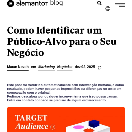
o
blog
conteúdo
✕
ENGLISH
Como Identificar um
FRANÇAIS
Público-Alvo para o Seu
Negócio
NEDERLANDS
DEUTSCH
Matan Naveh
em
Marketing
Negócios
dez 02, 2025
ESPAÑOL
ITALIANO
Este post foi traduzido automaticamente sem intervenção humana, e como
resultado, podem haver pequenas imprecisões ou diferenças no texto em
comparação com o original.
Pedimos desculpas por qualquer inconveniente que isso possa causar.
Entre em contato conosco se precisar de algum esclarecimento.