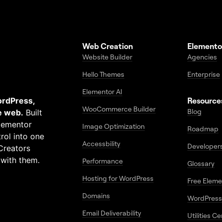
Web Creation
Elemento
Website Builder
Agencies
Hello Themes
Enterprise
Elementor AI
ordPress,
Resource
WooCommerce Builder
Blog
e web.
Built
Elementor
Image Optimization
Roadmap
rol into one
Accessbility
Developer
Creators
 with them.
Performance
Glossary
Hosting for WordPress
Free Elem
Domains
WordPress
Email Deliverability
Utilities C