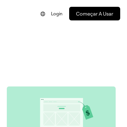
Começar A Usar
Login
ENGLISH
FRANÇAIS
NEDERLANDS
DEUTSCH
ESPAÑOL
ITALIANO