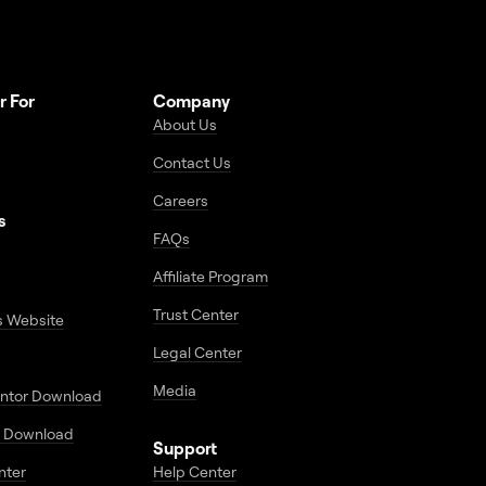
r For
Company
About Us
Contact Us
Careers
s
FAQs
Affiliate Program
Trust Center
s Website
Legal Center
Media
entor Download
 Download
Support
enter
Help Center