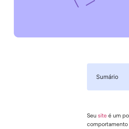
Sumário
Seu
site
é um poç
comportamento n