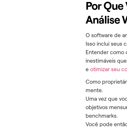
Por Que 
Análise
O software de an
Isso inclui seus
Entender como o
inestimáveis que
e
otimizar seu c
Como proprietári
mente.
Uma vez que você
objetivos mensu
benchmarks.
Você pode então 