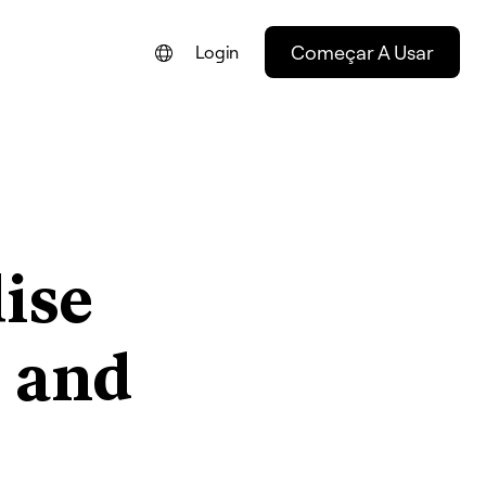
Começar A Usar
Login
ENGLISH
FRANÇAIS
NEDERLANDS
DEUTSCH
ise
ESPAÑOL
ITALIANO
 and