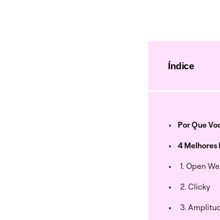
Índice
Por Que Voc
4 Melhores 
1. Open We
2. Clicky
3. Amplitu