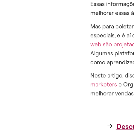
Essas informaçõ
melhorar essas á
Mas para coletar
especiais, e é a
web são projeta
Algumas platafo
como aprendizad
Neste artigo, di
marketers
e Orga
melhorar vendas
Descu