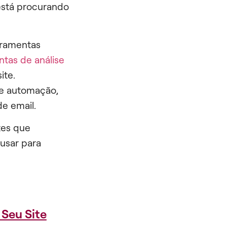
está procurando
.
erramentas
tas de análise
ite.
de automação,
e email.
tes que
usar para
 Seu Site