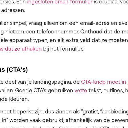
ersies. Een
ingesloten email-formulier
is cruciaal vo
 adressen.
lier simpel, vraag alleen om een email-adres en ev
raag niet om een telefoonnummer. Onthoud dat de 
ele apparaat typen, en elk extra veld dat ze moeten
ns dat ze afhaken
bij het formulier.
ns (CTA's)
te deel van je landingspagina, de
CTA-knop moet in 
allen. Goede CTA’s gebruiken
vette
tekst, outlines,
nde kleuren.
moet beperkt zijn, dus zinnen als “gratis”, “aanbiedi
f je in” worden vaak gebruikt, afhankelijk van de gewen