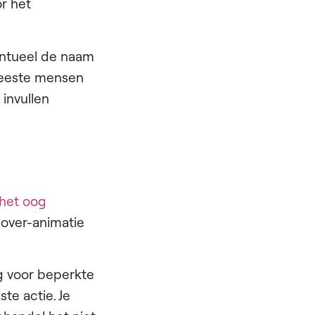
or het
entueel de naam
meeste mensen
 invullen
het oog
 hover-animatie
ng voor beperkte
ste actie. Je