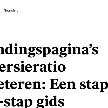
ndingspagina’s
ersieratio
eteren: Een stap
-stap gids