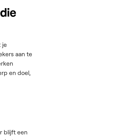
die
 je
ekers aan te
erken
erp en doel,
 blijft een