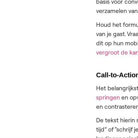
basis voor conv
verzamelen van
Houd het formu
van je gast. V
dit op hun mobi
vergroot de ka
Call-to-Actio
Het belangrijks
springen
en opv
en contrastere
De tekst hierin 
tijd” of “schrij