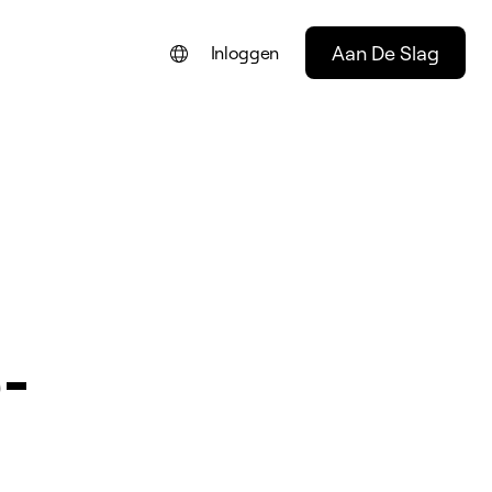
Aan De Slag
Inloggen
ENGLISH
FRANÇAIS
DEUTSCH
PORTUGUÊS
ESPAÑOL
ITALIANO
-