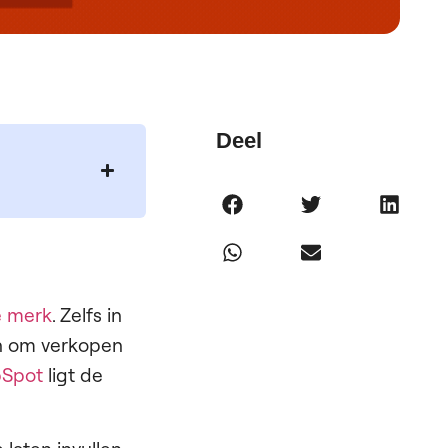
Deel
e merk
. Zelfs in
en om verkopen
Spot
ligt de