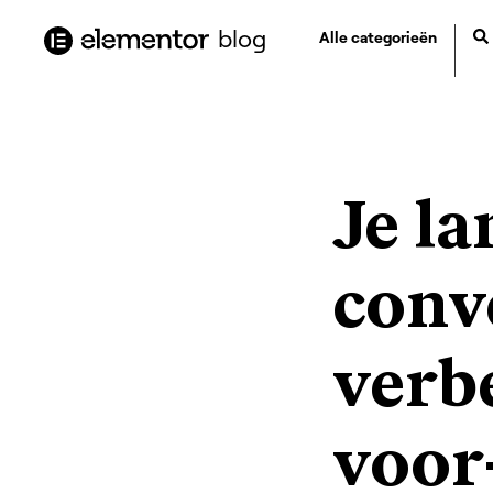
de
blog
Alle categorieën
inhoud
Je la
conv
verb
voor