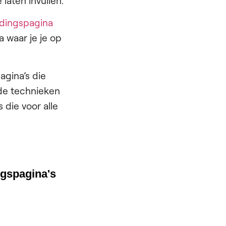
laten invullen.
ndingspagina
 waar je je op
agina’s die
nde technieken
 die voor alle
ngspagina's