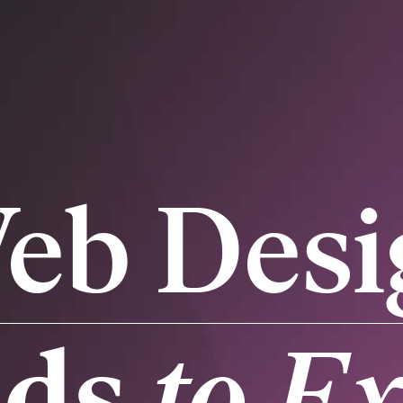
eb Des
nds
to E