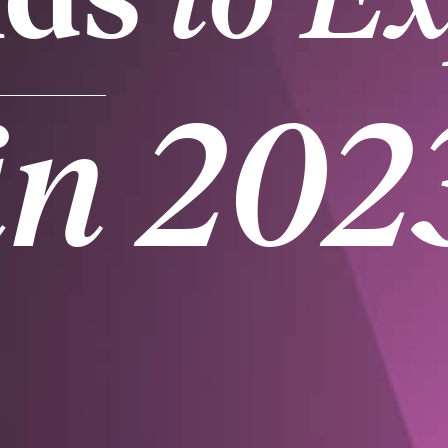
in
202