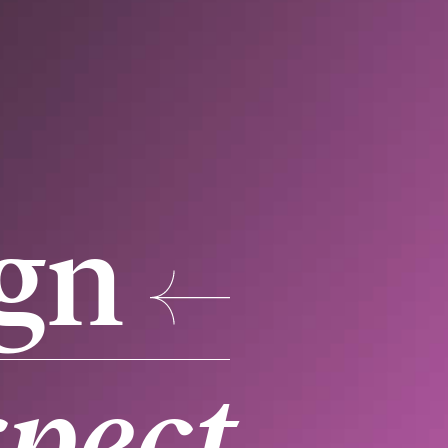
ign
xpect