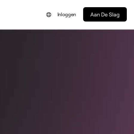
Aan De Slag
Inloggen
ENGLISH
FRANÇAIS
DEUTSCH
PORTUGUÊS
ESPAÑOL
ITALIANO