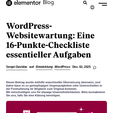
Inhalt
Blog
springen
✕
ENGLISH
WordPress-
FRANÇAIS
Websitewartung: Eine
16-Punkte-Checkliste
NEDERLANDS
essentieller Aufgaben
PORTUGUÊS
ESPAÑOL
Sergei Davidov
auf
Entwicklung
WordPress
Dez. 02, 2025
ITALIANO
Dieser Beitrag wurde mithilfe maschineller Übersetzung übersetzt, und
daher kann es zu geringfügigen Ungenauigkeiten oder Unterschieden in
der Formulierung im Vergleich zum Original kommen.
Wir entschuldigen uns für etwaige Unannehmlichkeiten. Bitte kontaktieren
Sie uns, falls Sie eine Klärung benötigen.