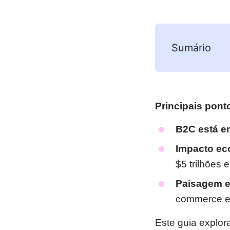
Sumário
Principais pont
B2C está e
Impacto ec
$5 trilhões 
Paisagem 
commerce e 
Este guia explora