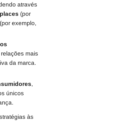
ndendo através
places
(por
(por exemplo,
aos
e relações mais
tiva da marca.
onsumidores
,
os únicos
ança.
tratégias às