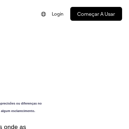
Começar A Usar
Login
ENGLISH
FRANÇAIS
NEDERLANDS
DEUTSCH
ESPAÑOL
ITALIANO
precisões ou diferenças no
 algum esclarecimento.
s onde as