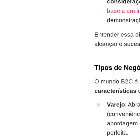
consideraç
baseia em i
demonstraçã
Entender essa d
alcançar o suces
Tipos de Neg
O mundo B2C é
características
Varejo
: Abr
(conveniênc
abordagem
perfeita.