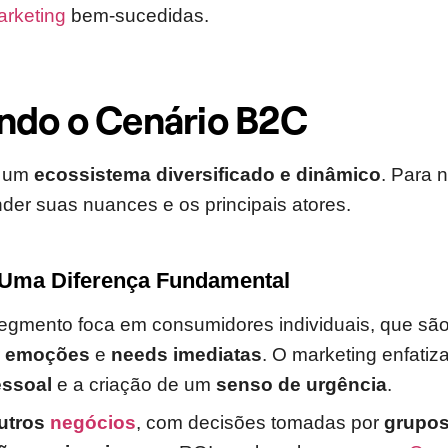
rketing
bem-sucedidas.
ndo o Cenário B2C
é um
ecossistema diversificado e dinâmico
. Para 
der suas nuances e os principais atores.
 Uma Diferença Fundamental
segmento foca em consumidores individuais, que sã
r
emoções
e
needs imediatas
. O marketing enfatiz
ssoal
e a criação de um
senso de urgência
.
utros
negócios
, com decisões tomadas por
grupo