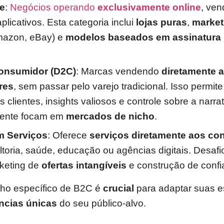
e
:
Negócios operando
exclusivamente online
, ve
aplicativos. Esta categoria inclui
lojas puras
,
market
mazon, eBay) e
modelos baseados em assinatura
Consumidor (D2C)
: Marcas vendendo
diretamente 
res
, sem passar pelo varejo tradicional. Isso permit
s clientes, insights valiosos e controle sobre a narra
ente focam em
mercados de nicho
.
 Serviços
: Oferece
serviços diretamente aos c
toria, saúde, educação ou agências digitais. Desafi
keting de
ofertas intangíveis
e construção de confi
cho específico de B2C é
crucial
para adaptar suas es
ncias únicas
do seu público-alvo.