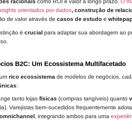
ões racionais
como ROI e valor a longo prazo.
O ma
nsights orientados por dados
, construção de relac
o de valor através de
casos de estudo
e
whitepa
istinção é
crucial
para adaptar sua abordagem ao pú
so.
ócios B2C: Um Ecossistema Multifacetado
 um
rico ecossistema
de modelos de negócios, ca
 únicas
:
ange tanto lojas
físicas
(compras tangíveis) quanto
v
ia). Varejistas bem-sucedidos frequentemente ado
omnichannel
, integrando ambos para uma
experiên