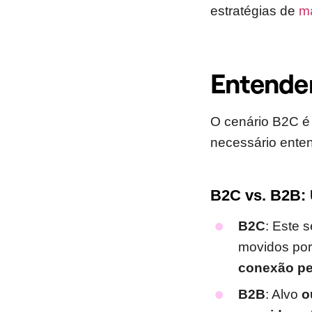
estratégias de
ma
Entende
O cenário B2C 
necessário enten
B2C vs. B2B:
B2C
: Este 
movidos po
conexão pe
B2B
: Alvo
o