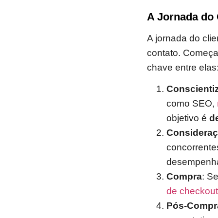
A Jornada do 
A jornada do cl
contato. Começ
chave entre elas
Conscienti
como SEO,
objetivo é
d
Considera
concorrente
desempenh
Compra
: S
de checkout
Pós-Compr