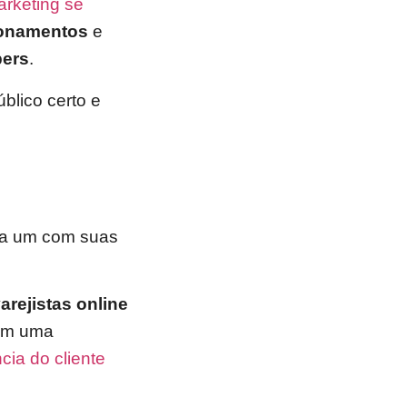
rketing se
ionamentos
e
pers
.
blico certo e
da um com suas
arejistas online
tam uma
cia do cliente