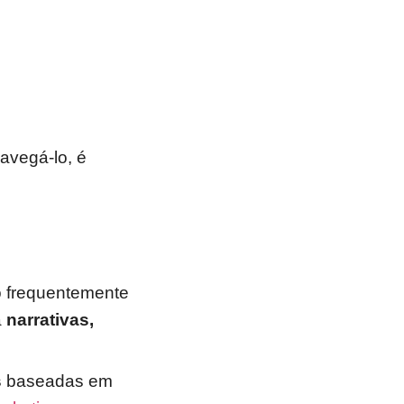
navegá-lo, é
o frequentemente
a
narrativas,
s
baseadas em