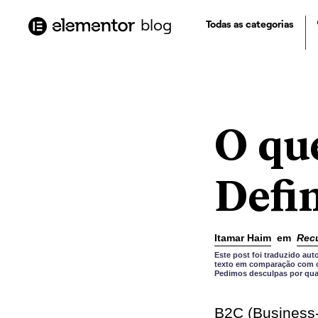
o
conteúdo
blog
Todas as categorias
O qu
Defin
Itamar Haim
em
Rec
Este post foi traduzido a
texto em comparação com o 
Pedimos desculpas por qual
B2C (Business-