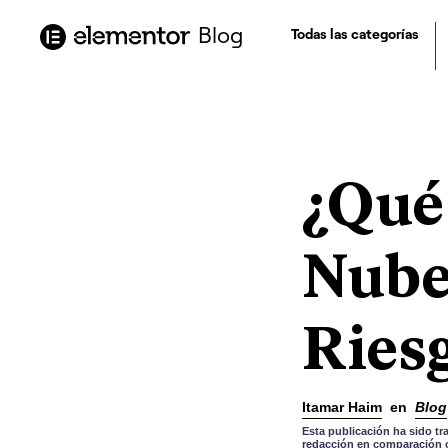
contenido
Blog
Todas las categorías
¿Qué 
Nube
Ries
Itamar Haim
en
Blog
Esta publicación ha sido tr
redacción en comparación co