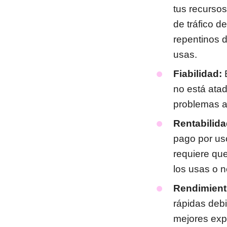
tus recursos
de tráfico d
repentinos d
usas.
Fiabilidad:
E
no está atad
problemas a 
Rentabilida
pago por uso
requiere qu
los usas o n
Rendimient
rápidas debi
mejores expe