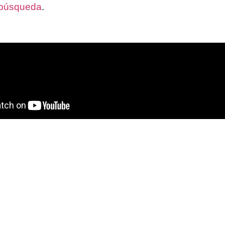
 búsqueda
.