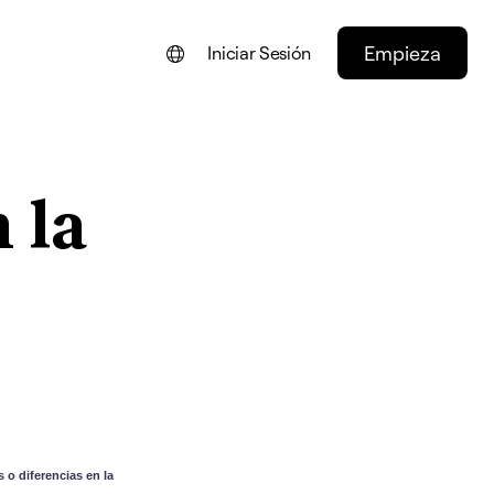
Empieza
Iniciar Sesión
ENGLISH
FRANÇAIS
 la
NEDERLANDS
DEUTSCH
PORTUGUÊS
ITALIANO
 o diferencias en la