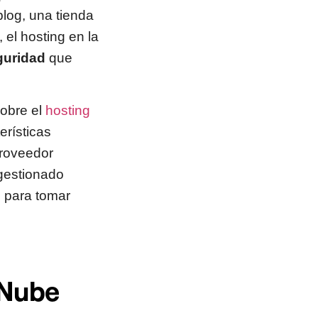
log, una tienda
 el hosting en la
eguridad
que
sobre el
hosting
erísticas
proveedor
gestionado
o para tomar
 Nube