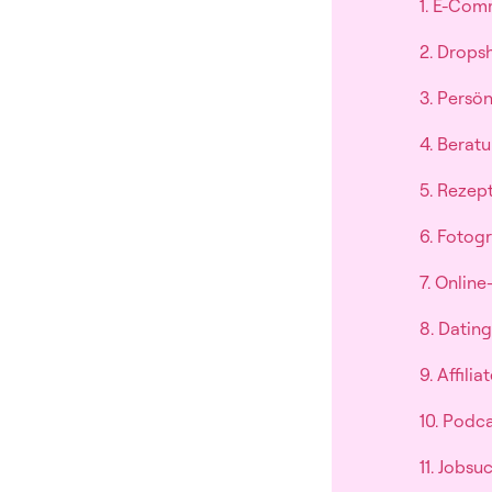
1. E-Co
2. Drops
3. Persön
4. Berat
5. Rezep
6. Fotogr
7. Onlin
8. Datin
9. Affili
10. Podc
11. Jobs