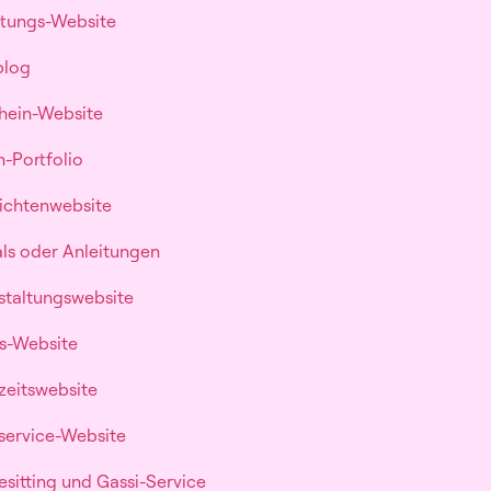
rtungs-Website
blog
chein-Website
n-Portfolio
richtenwebsite
ials oder Anleitungen
nstaltungswebsite
ss-Website
zeitswebsite
rservice-Website
esitting und Gassi-Service