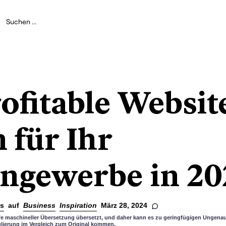
ofitable Websit
 für Ihr
ngewerbe in 20
s
auf
Business
Inspiration
März 28, 2024
lfe maschineller Übersetzung übersetzt, und daher kann es zu geringfügigen Ungenau
lierung im Vergleich zum Original kommen.