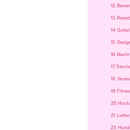
12. Bewe
13. Reise
14. Guts
15. Desig
16. Nach
17. Tutor
18. Vera
19. Fitne
20. Hoch
21. Liefe
22. Hund