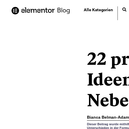
Inhalt
springen
Blog
Alle Kategorien
22 pr
Ideen
Nebe
Bianca Belman-Adam
Dieser Beitrag wurde mithi
Unterschieden in der Formu