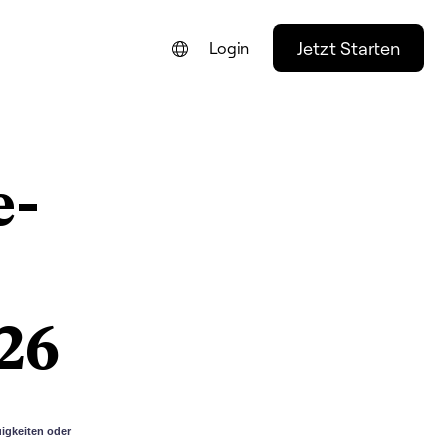
Jetzt Starten
Login
ENGLISH
FRANÇAIS
e-
NEDERLANDS
PORTUGUÊS
ESPAÑOL
ITALIANO
26
igkeiten oder