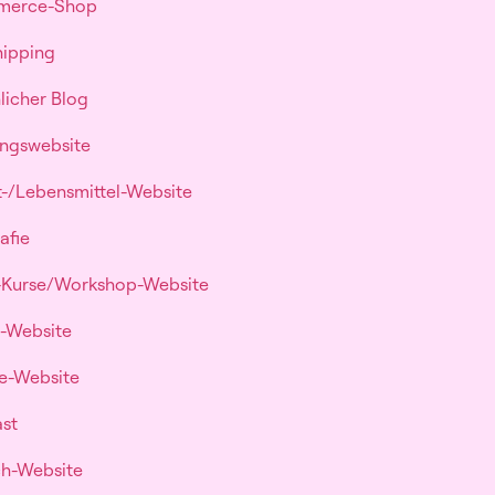
mmerce-Shop
hipping
licher Blog
ungswebsite
t-/Lebensmittel-Website
afie
e-Kurse/Workshop-Website
g-Website
ate-Website
ast
uch-Website