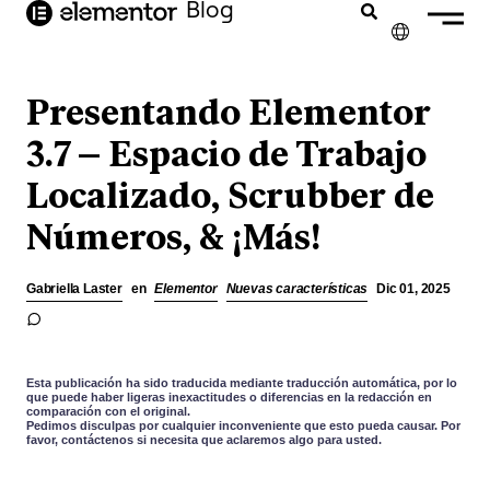
Blog
contenido
✕
ENGLISH
Presentando Elementor
FRANÇAIS
3.7 – Espacio de Trabajo
Localizado, Scrubber de
NEDERLANDS
Números, & ¡Más!
DEUTSCH
PORTUGUÊS
Gabriella Laster
en
Elementor
Nuevas características
Dic 01, 2025
ITALIANO
Esta publicación ha sido traducida mediante traducción automática, por lo
que puede haber ligeras inexactitudes o diferencias en la redacción en
comparación con el original.
Pedimos disculpas por cualquier inconveniente que esto pueda causar. Por
favor, contáctenos si necesita que aclaremos algo para usted.