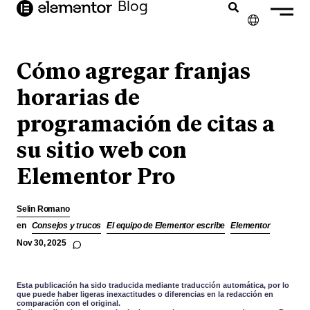
Blog
contenido
✕
ENGLISH
Cómo agregar franjas
FRANÇAIS
horarias de
programación de citas a
NEDERLANDS
su sitio web con
DEUTSCH
Elementor Pro
PORTUGUÊS
ITALIANO
Selin Romano
en
Consejos y trucos
El equipo de Elementor escribe
Elementor
Nov 30, 2025
Esta publicación ha sido traducida mediante traducción automática, por lo
que puede haber ligeras inexactitudes o diferencias en la redacción en
comparación con el original.