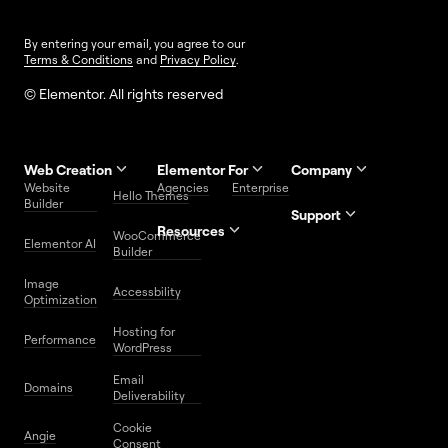
By entering your email, you agree to our
Terms & Conditions
and
Privacy Policy
.
© Elementor. All rights reserved
Web Creation
Elementor For
Company
Website
Agencies
Enterprise
Contact
Hello Themes
About Us
Builder
Us
Support
Resources
Help
Priority
WooCommerce
Careers
FAQs
Elementor AI
Blog
Roadmap
Center
Support
Builder
Affiliate
Trust
Developers
Services
Image
Program
Center
Glossary
Accessbility
Website
Optimization
Legal
Media
Free
Hosting for
Center
WordPress
Performance
Elementor
WordPress
Download
Download
Email
Domains
Utilities
Prompt
Deliverability
Center
Library
Cookie
Angie
Consent