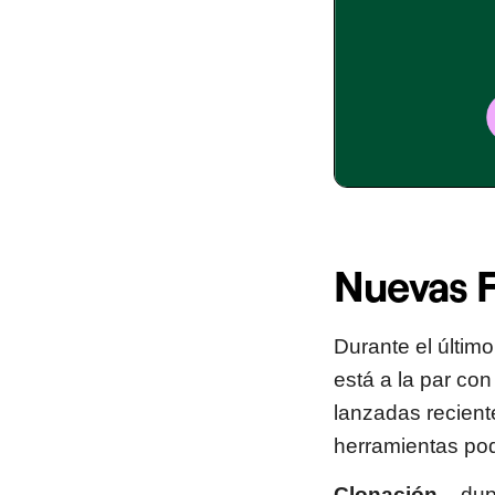
Nuevas F
Durante el últim
está a la par co
lanzadas reciente
herramientas po
Clonación
– dup