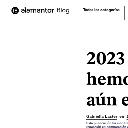
contenido
Blog
Todas las categorías
2023
hemo
aún e
Gabriella Laster
en
Esta publicación ha sido tr
redacción en comparación co