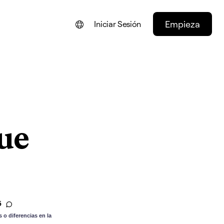
Empieza
Iniciar Sesión
ENGLISH
FRANÇAIS
NEDERLANDS
DEUTSCH
ue
PORTUGUÊS
ITALIANO
5
 o diferencias en la