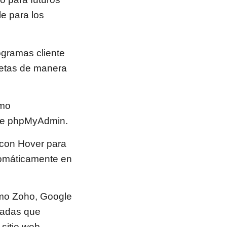
le para los
rogramas cliente
rpetas de manera
omo
 de phpMyAdmin.
 con Hover para
utomáticamente en
omo Zoho, Google
izadas que
sitio web.