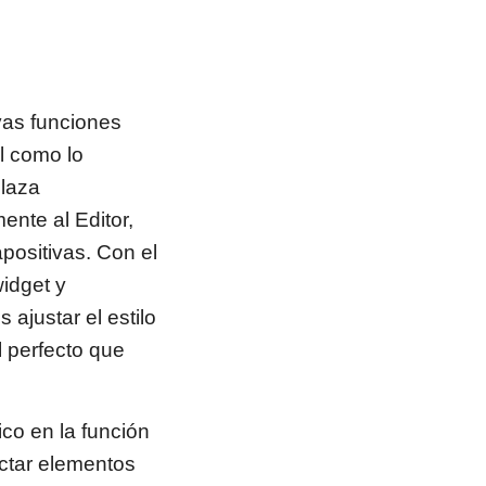
vas funciones
al como lo
plaza
ente al Editor,
positivas. Con el
idget y
ajustar el estilo
l perfecto que
co en la función
ectar elementos