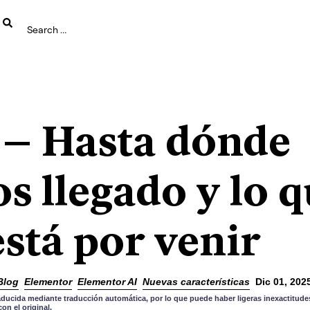
 – Hasta dónde
s llegado y lo q
stá por venir
Blog
Elementor
Elementor AI
Nuevas características
Dic 01, 202
aducida mediante traducción automática, por lo que puede haber ligeras inexactitudes
n el original.