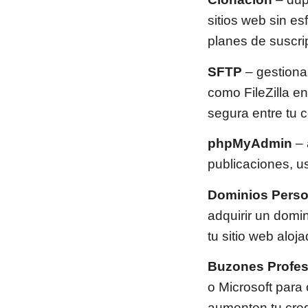
sitios web sin es
planes de suscri
SFTP
– gestiona
como FileZilla e
segura entre tu 
phpMyAdmin
–
publicaciones, u
Dominios Pers
adquirir un domi
tu sitio web aloj
Buzones Profes
o Microsoft para
aumenten tu credi