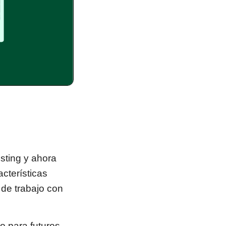
sting y ahora
cterísticas
 de trabajo con
lo para futuros