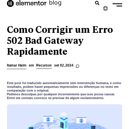
o
blog
conteúdo
✕
ENGLISH
Como Corrigir um Erro
FRANÇAIS
502 Bad Gateway
Rapidamente
NEDERLANDS
DEUTSCH
Itamar Haim
em
Recursos
set 02, 2024
ESPAÑOL
ITALIANO
Este post foi traduzido automaticamente sem intervenção humana, e como
resultado, podem haver pequenas imprecisões ou diferenças no texto em
comparação com o original.
Pedimos desculpas por qualquer inconveniente que isso possa causar.
Entre em contato conosco se precisar de algum esclarecimento.