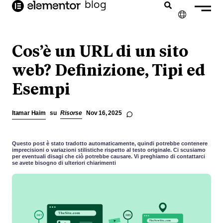
blog
contenuto
✕
ENGLISH
Cos’è un URL di un sito
FRANÇAIS
web? Definizione, Tipi ed
Esempi
NEDERLANDS
DEUTSCH
Itamar Haim
su
Risorse
Nov 16, 2025
PORTUGUÊS
ESPAÑOL
Questo post è stato tradotto automaticamente, quindi potrebbe contenere
imprecisioni o variazioni stilistiche rispetto al testo originale. Ci scusiamo
per eventuali disagi che ciò potrebbe causare. Vi preghiamo di contattarci
se avete bisogno di ulteriori chiarimenti