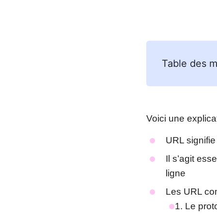
Table des m
Voici une explica
URL signifi
Il s’agit es
ligne
Les URL co
Le prot