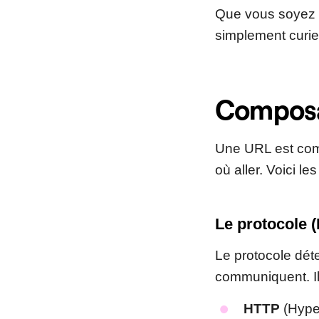
Que vous soyez 
simplement curie
Composa
Une URL est comm
où aller. Voici l
Le protocole 
Le protocole dét
communiquent. Il 
HTTP
(Hyper