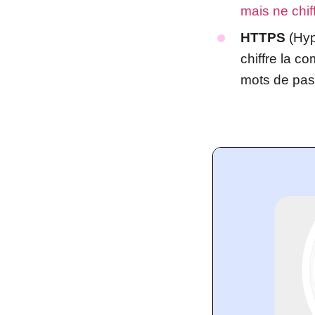
mais ne chif
HTTPS
(Hyp
chiffre la c
mots de pass