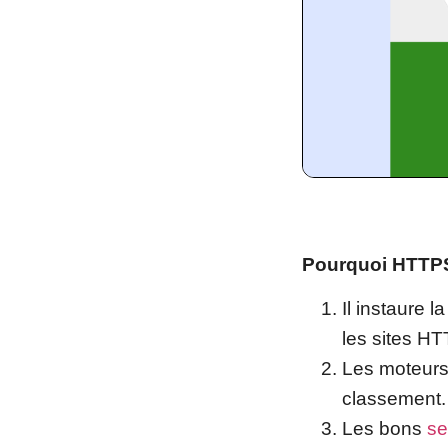
Pourquoi HTTPS 
Il instaure 
les sites HT
Les moteurs 
classement.
Les bons
se