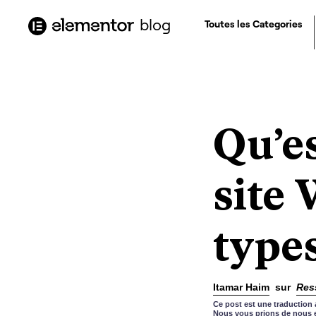
contenu
principal
blog
Toutes les Categories
Qu’e
site 
type
Itamar Haim
sur
Res
Ce post est une traduction 
Nous vous prions de nous e