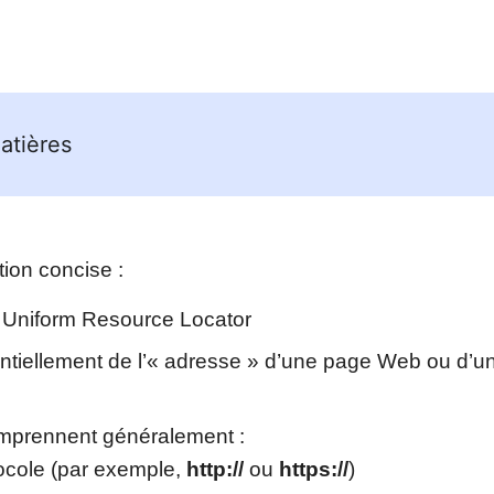
atières
tion concise :
e Uniform Resource Locator
sentiellement de l’« adresse » d’une page Web ou d’
mprennent généralement :
ocole (par exemple,
http://
ou
https://
)