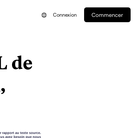
Commencer
Connexion
ENGLISH
NEDERLANDS
L de
DEUTSCH
PORTUGUÊS
,
ESPAÑOL
ITALIANO
r rapport au texte source.
vous avez besoin que nous