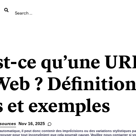
st-ce qu’une UR
Web ? Définition
s et exemples
sources
Nov 16, 2025
automatique, il peut donc contenir des imprécisions ou des variations stylistiques pa
xcuser pour tout inconvénient que cela pourrait causer. Veuillez nous contacter si 