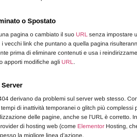
minato o Spostato
 una pagina o cambiato il suo
URL
senza impostare 
 i vecchi link che puntano a quella pagina risulterann
te prima di eliminare contenuti e usa i reindirizzam
o apporti modifiche agli
URL
.
 Server
ri 404 derivano da problemi sul server web stesso. Con
, tempi di inattività temporanei o glitch più comples
izzazione delle pagine, anche se l’URL è corretto. In
 provider di hosting web (come
Elementor
Hosting, che
è spesso la migliore linea d’azione.