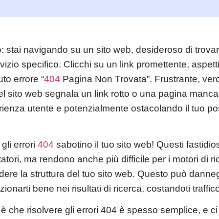
 stai navigando su un sito web, desideroso di trovar
vizio specifico. Clicchi su un link promettente, aspet
uto errore “
404
Pagina Non Trovata”. Frustrante, ve
l sito web segnala un link rotto o una pagina manca
ienza utente e potenzialmente ostacolando il tuo p
gli errori
404
sabotino il tuo sito web! Questi fastidios
tatori, ma rendono anche più difficile per i motori di 
re la struttura del tuo sito web. Questo può danneg
izionarti bene nei risultati di ricerca, costandoti traffi
è che risolvere gli errori 404 è spesso semplice, e c