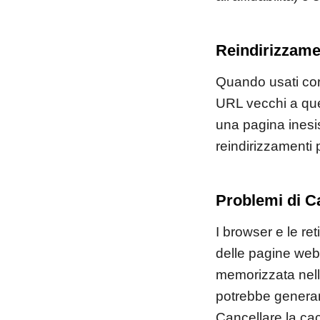
Reindirizzamen
Quando usati corr
URL vecchi a quel
una pagina inesis
reindirizzamenti 
Problemi di C
I browser e le ret
delle pagine web
memorizzata nell
potrebbe generare
Cancellare la ca