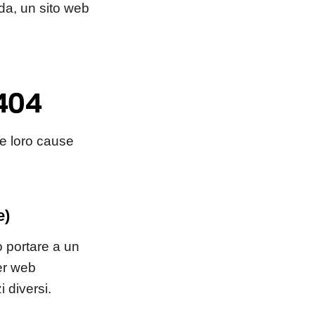
da, un sito web
 404
le loro cause
e)
ò portare a un
er web
 diversi.