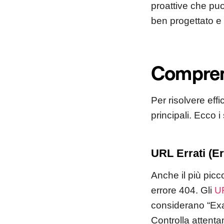
proattive che puo
ben progettato e 
Comprend
Per risolvere eff
principali. Ecco i 
URL Errati (Er
Anche il più picc
errore 404. Gli
U
considerano “Exa
Controlla attentam