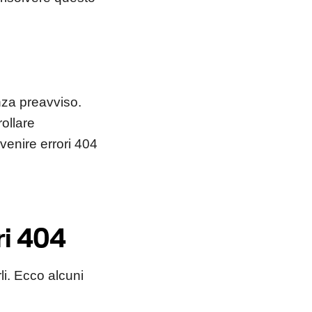
nza preavviso.
ollare
evenire errori 404
ri 404
li. Ecco alcuni