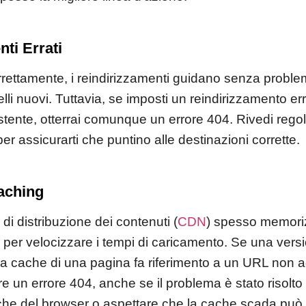
ti Errati
ettamente, i reindirizzamenti guidano senza problemi i
li nuovi. Tuttavia, se imposti un reindirizzamento er
tente, otterrai comunque un errore 404. Rivedi regol
per assicurarti che puntino alle destinazioni corrette.
aching
i di distribuzione dei contenuti (
CDN
) spesso memori
 per velocizzare i tempi di caricamento. Se una vers
a cache di una pagina fa riferimento a un URL non a
 un errore 404, anche se il problema è stato risolto s
che del browser o aspettare che la cache scada può 