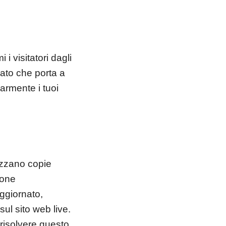
 visitatori dagli
rato che porta a
armente i tuoi
zzano copie
ione
ggiornato,
ul sito web live.
risolvere questo