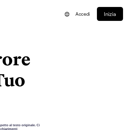
Inizia
Accedi
ENGLISH
FRANÇAIS
rore
NEDERLANDS
DEUTSCH
Tuo
PORTUGUÊS
ESPAÑOL
etto al testo originale. Ci
 chiarimenti