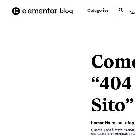
contenuto
blog
Categories
Come
“404
Sito”
Itamar Haim
su
blog
Questo post è stato tradotto
scusiamo per eventuali disa