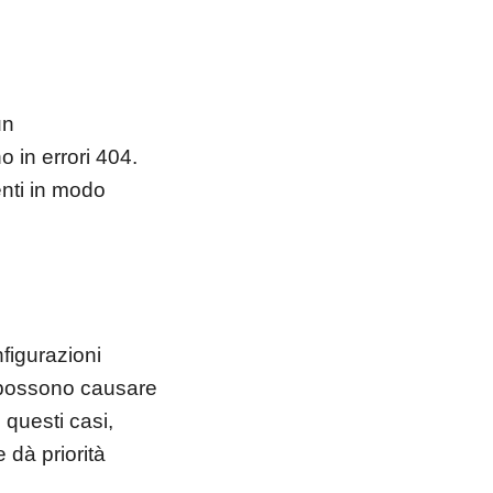
un
o in errori 404.
enti in modo
figurazioni
si possono causare
 questi casi,
 dà priorità