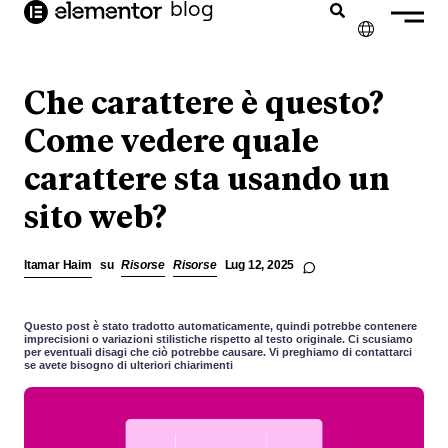
blog
contenuto
✕
ENGLISH
Che carattere è questo?
FRANÇAIS
Come vedere quale
carattere sta usando un
NEDERLANDS
sito web?
DEUTSCH
PORTUGUÊS
Itamar Haim
su
Risorse
Risorse
Lug 12, 2025
ESPAÑOL
Questo post è stato tradotto automaticamente, quindi potrebbe contenere
imprecisioni o variazioni stilistiche rispetto al testo originale. Ci scusiamo
per eventuali disagi che ciò potrebbe causare. Vi preghiamo di contattarci
se avete bisogno di ulteriori chiarimenti