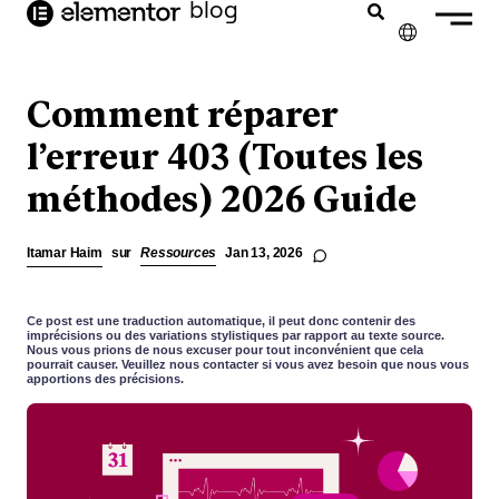
contenu
blog
principal
✕
ENGLISH
Comment réparer
NEDERLANDS
l’erreur 403 (Toutes les
méthodes) 2026 Guide
DEUTSCH
PORTUGUÊS
Itamar Haim
sur
Ressources
Jan 13, 2026
ESPAÑOL
ITALIANO
Ce post est une traduction automatique, il peut donc contenir des
imprécisions ou des variations stylistiques par rapport au texte source.
Nous vous prions de nous excuser pour tout inconvénient que cela
pourrait causer. Veuillez nous contacter si vous avez besoin que nous vous
apportions des précisions.