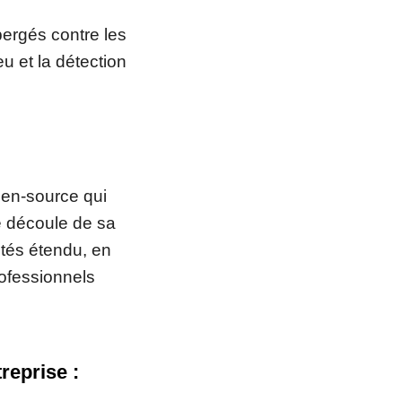
ergés contre les
u et la détection
pen-source qui
é découle de sa
lités étendu, en
rofessionnels
reprise :