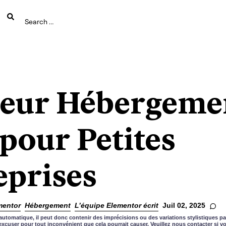
leur Hébergeme
pour Petites
eprises
mentor
Hébergement
L’équipe Elementor écrit
Juil 02, 2025
automatique, il peut donc contenir des imprécisions ou des variations stylistiques pa
xcuser pour tout inconvénient que cela pourrait causer. Veuillez nous contacter si 