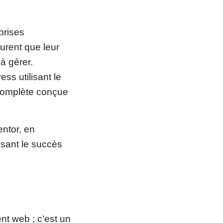
prises
urent que leur
 à gérer.
s utilisant le
 complète conçue
ntor, en
isant le succès
t web ; c’est un