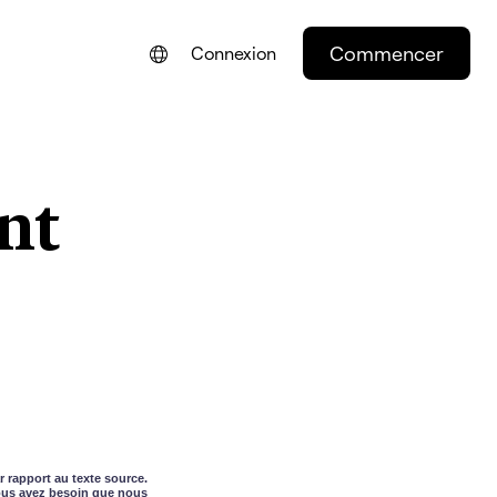
Commencer
Connexion
NEDERLANDS
DEUTSCH
nt
PORTUGUÊS
ESPAÑOL
r rapport au texte source.
vous avez besoin que nous