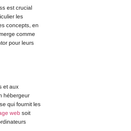
 est crucial
culier les
ces concepts, en
 émerge comme
tor pour leurs
s et aux
Un hébergeur
e qui fournit les
age web
soit
ordinateurs