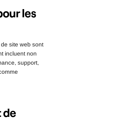
our les
 de site web sont
nt incluent non
rmance, support,
u comme
 de