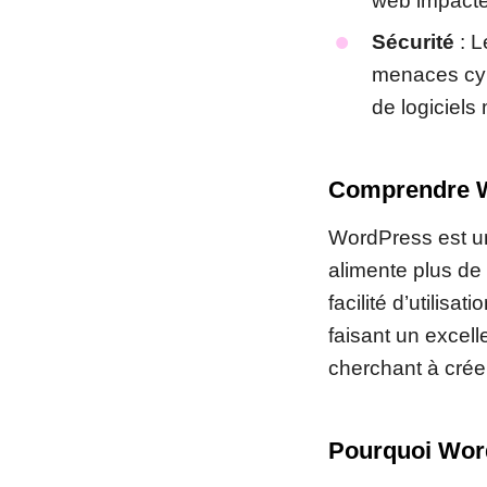
web impacte 
Sécurité
: L
menaces cybe
de logiciels 
Comprendre 
WordPress est 
alimente plus de
facilité d’utilisa
faisant un excell
cherchant à créer
Pourquoi Word