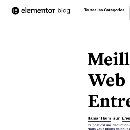
contenu
principal
blog
Toutes les Categories
Meil
Web 
Entr
Itamar Haim
sur
Ele
Ce post est une traduction 
Nous vous prions de nous e