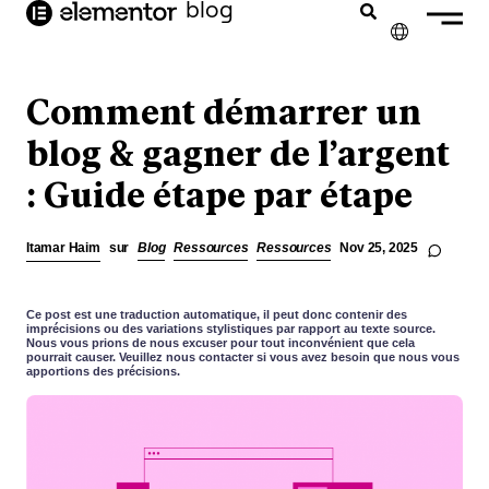
contenu
blog
principal
✕
ENGLISH
Comment démarrer un
NEDERLANDS
blog & gagner de l’argent
: Guide étape par étape
DEUTSCH
PORTUGUÊS
Itamar Haim
sur
Blog
Ressources
Ressources
Nov 25, 2025
ESPAÑOL
ITALIANO
Ce post est une traduction automatique, il peut donc contenir des
imprécisions ou des variations stylistiques par rapport au texte source.
Nous vous prions de nous excuser pour tout inconvénient que cela
pourrait causer. Veuillez nous contacter si vous avez besoin que nous vous
apportions des précisions.