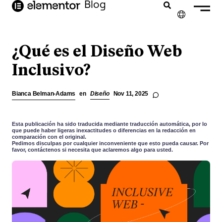
Blog
contenido
✕
ENGLISH
¿Qué es el Diseño Web
FRANÇAIS
Inclusivo?
NEDERLANDS
Bianca Belman-Adams
en
Diseño
Nov 11, 2025
DEUTSCH
PORTUGUÊS
Esta publicación ha sido traducida mediante traducción automática, por lo
que puede haber ligeras inexactitudes o diferencias en la redacción en
comparación con el original.
ITALIANO
Pedimos disculpas por cualquier inconveniente que esto pueda causar. Por
favor, contáctenos si necesita que aclaremos algo para usted.