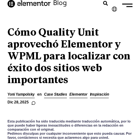
Blog
contenido
✕
ENGLISH
Cómo Quality Unit
FRANÇAIS
aprovechó Elementor y
WPML para localizar con
NEDERLANDS
éxito dos sitios web
DEUTSCH
importantes
PORTUGUÊS
ITALIANO
Yoni Yampolsky
en
Case Studies
Elementor
Inspiración
Dic 28, 2025
Esta publicación ha sido traducida mediante traducción automática, por lo
que puede haber ligeras inexactitudes o diferencias en la redacción en
comparación con el original.
Pedimos disculpas por cualquier inconveniente que esto pueda causar. Por
favor, contáctenos si necesita que aclaremos algo para usted.