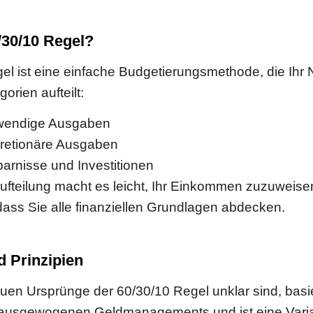
/30/10 Regel?
el ist eine einfache Budgetierungsmethode, die Ih
orien aufteilt:
twendige Ausgaben
kretionäre Ausgaben
parnisse und Investitionen
ufteilung macht es leicht, Ihr Einkommen zuzuweise
 dass Sie alle finanziellen Grundlagen abdecken.
 Prinzipien
en Ursprünge der 60/30/10 Regel unklar sind, basie
s ausgewogenen Geldmanagements und ist eine Varia